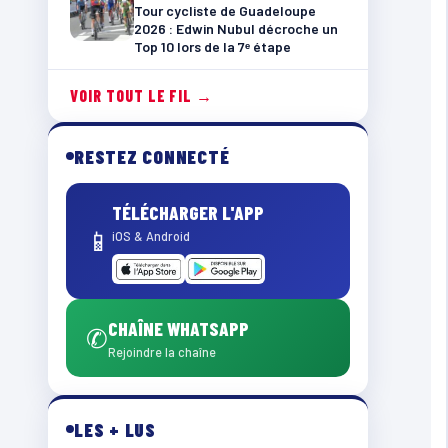
Tour cycliste de Guadeloupe
2026 : Edwin Nubul décroche un
Top 10 lors de la 7ᵉ étape
VOIR TOUT LE FIL →
RESTEZ CONNECTÉ
TÉLÉCHARGER L'APP
📱
iOS & Android
CHAÎNE WHATSAPP
✆
Rejoindre la chaîne
LES + LUS