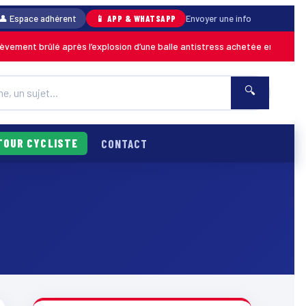
👤 Espace adhérent
📱 APP & WHATSAPP
Envoyer une info
nt brûlé après l’explosion d’une balle antistress achetée en magasin
MA
🔍
TOUR CYCLISTE
CONTACT