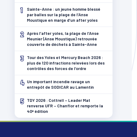
1
Sainte-Anne : un jeune homme blessé
par balles sur la plage de l’Anse
Moustique en marge d’un after yoles
2
Après l’after yoles, la plage de l’Anse
Meunier (Anse Moustique) retrouvée
couverte de déchets à Sainte-Anne
3
Tour des Yoles et Mercury Beach 2026 :
plus de 120 infractions relevées lors des
contrôles des forces de l’ordre
4
Un important incendie ravage un
entrepôt de SODICAR au Lamentin
5
TDY 2026 : Cottrell – Leader Mat
renverse UFR – Chanflor et remporte la
40ᵉ édition