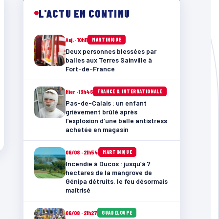
L'ACTU EN CONTINU
Auj. · 10h11
MARTINIQUE
Deux personnes blessées par
balles aux Terres Sainville à
Fort-de-France
Hier · 13h46
FRANCE & INTERNATIONALE
Pas-de-Calais : un enfant
grièvement brûlé après
l’explosion d’une balle antistress
achetée en magasin
06/08 · 21h54
MARTINIQUE
Incendie à Ducos : jusqu’à 7
hectares de la mangrove de
Génipa détruits, le feu désormais
maîtrisé
06/08 · 21h27
GUADELOUPE