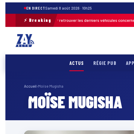
EN DIRECT
Samedi 8 août 2026 · 10h25
⚡ Breaking
 opération de terrain pour retrouver les derniers véhicules concernés
F
ACTUS
RÉGIE PUB
APP
Accueil
›
Moïse Mugisha
MOÏSE MUGISHA