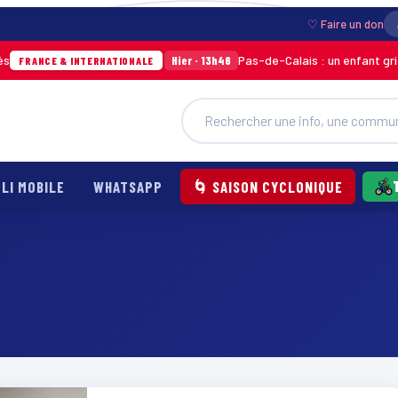
♡ Faire un don
Pas-de-Calais : un enfant grièveme
Hier · 13h46
RANCE & INTERNATIONALE
LI MOBILE
WHATSAPP
🌀 SAISON CYCLONIQUE