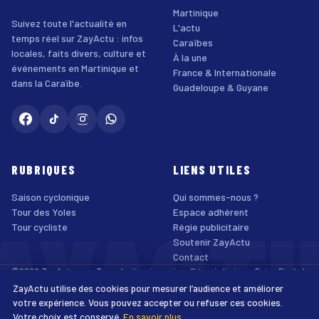
Martinique
Suivez toute l'actualité en
L'actu
temps réel sur ZayActu : infos
Caraïbes
locales, faits divers, culture et
À la une
événements en Martinique et
France & Internationale
dans la Caraïbe.
Guadeloupe & Guyane
RUBRIQUES
LIENS UTILES
Saison cyclonique
Qui sommes-nous ?
AYACT
Tour des Yoles
Espace adhérent
Tour cycliste
Régie publicitaire
Soutenir ZayActu
Contact
©2026 ZayActu.org. Tous droits réservés. · Site réalisé par
Enjoy Digital
Agency
ZayActu utilise des cookies pour mesurer l’audience et améliorer
↑
Mentions légales
Confidentialité
Cookies
CGU
Accessibilité
votre expérience. Vous pouvez accepter ou refuser ces cookies.
Votre choix est conservé.
En savoir plus