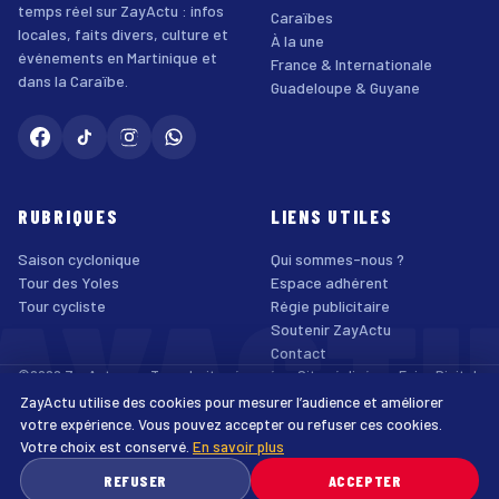
temps réel sur ZayActu : infos
Caraïbes
locales, faits divers, culture et
À la une
événements en Martinique et
France & Internationale
dans la Caraïbe.
Guadeloupe & Guyane
RUBRIQUES
LIENS UTILES
Saison cyclonique
Qui sommes-nous ?
AYACT
Tour des Yoles
Espace adhérent
Tour cycliste
Régie publicitaire
Soutenir ZayActu
Contact
©2026 ZayActu.org. Tous droits réservés. · Site réalisé par
Enjoy Digital
Agency
ZayActu utilise des cookies pour mesurer l’audience et améliorer
↑
Mentions légales
Confidentialité
Cookies
CGU
Accessibilité
votre expérience. Vous pouvez accepter ou refuser ces cookies.
Votre choix est conservé.
En savoir plus
♿
REFUSER
ACCEPTER