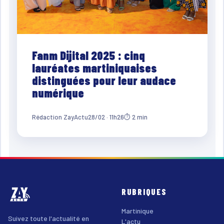
Fanm Dijital 2025 : cinq
lauréates martiniquaises
distinguées pour leur audace
numérique
Rédaction ZayActu
28/02 · 11h26
⏱ 2 min
RUBRIQUES
Martinique
Suivez toute l'actualité en
L'actu