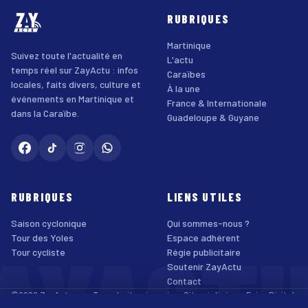
RUBRIQUES
Martinique
Suivez toute l'actualité en
L'actu
temps réel sur ZayActu : infos
Caraïbes
locales, faits divers, culture et
À la une
événements en Martinique et
France & Internationale
dans la Caraïbe.
Guadeloupe & Guyane
RUBRIQUES
LIENS UTILES
Saison cyclonique
Qui sommes-nous ?
AYACT
Tour des Yoles
Espace adhérent
Tour cycliste
Régie publicitaire
Soutenir ZayActu
Contact
©2026 ZayActu.org. Tous droits réservés. · Site réalisé par
Enjoy Digital
Agency