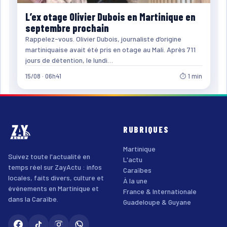
L’ex otage Olivier Dubois en Martinique en
septembre prochain
Rappelez-vous. Olivier Dubois, journaliste d’origine
martiniquaise avait été pris en otage au Mali. Après 711
jours de détention, le lundi…
15/08 · 06h41
⏱ 1 min
RUBRIQUES
Martinique
Suivez toute l'actualité en
L'actu
temps réel sur ZayActu : infos
Caraïbes
locales, faits divers, culture et
À la une
événements en Martinique et
France & Internationale
dans la Caraïbe.
Guadeloupe & Guyane