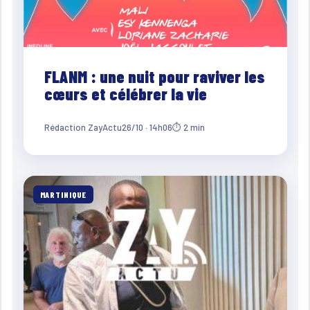
FLANM : une nuit pour raviver les
cœurs et célébrer la vie
Rédaction ZayActu
26/10 · 14h06
⏱ 2 min
MARTINIQUE