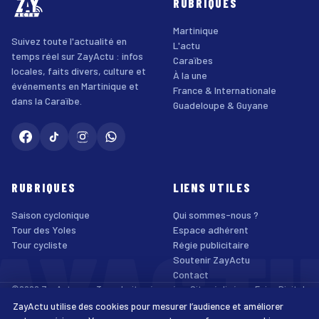
RUBRIQUES
Martinique
Suivez toute l'actualité en
L'actu
temps réel sur ZayActu : infos
Caraïbes
locales, faits divers, culture et
À la une
événements en Martinique et
France & Internationale
dans la Caraïbe.
Guadeloupe & Guyane
RUBRIQUES
LIENS UTILES
Saison cyclonique
Qui sommes-nous ?
AYACT
Tour des Yoles
Espace adhérent
Tour cycliste
Régie publicitaire
Soutenir ZayActu
Contact
©2026 ZayActu.org. Tous droits réservés. · Site réalisé par
Enjoy Digital
Agency
ZayActu utilise des cookies pour mesurer l’audience et améliorer
↑
Mentions légales
Confidentialité
Cookies
CGU
Accessibilité