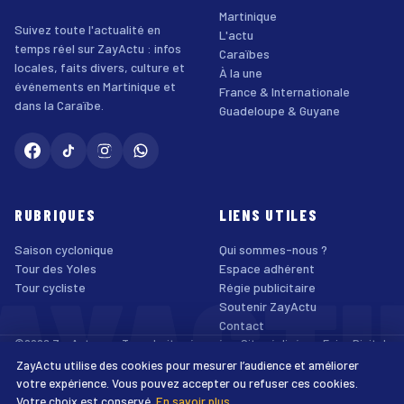
Martinique
Suivez toute l'actualité en
L'actu
temps réel sur ZayActu : infos
Caraïbes
locales, faits divers, culture et
À la une
événements en Martinique et
France & Internationale
dans la Caraïbe.
Guadeloupe & Guyane
RUBRIQUES
LIENS UTILES
Saison cyclonique
Qui sommes-nous ?
AYACT
Tour des Yoles
Espace adhérent
Tour cycliste
Régie publicitaire
Soutenir ZayActu
Contact
©2026 ZayActu.org. Tous droits réservés. · Site réalisé par
Enjoy Digital
Agency
ZayActu utilise des cookies pour mesurer l’audience et améliorer
↑
Mentions légales
Confidentialité
Cookies
CGU
Accessibilité
votre expérience. Vous pouvez accepter ou refuser ces cookies.
Votre choix est conservé.
En savoir plus