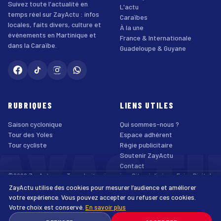
Suivez toute l'actualité en
L'actu
temps réel sur ZayActu : infos
Caraïbes
locales, faits divers, culture et
À la une
événements en Martinique et
France & Internationale
dans la Caraïbe.
Guadeloupe & Guyane
RUBRIQUES
LIENS UTILES
Saison cyclonique
Qui sommes-nous ?
AYACT
Tour des Yoles
Espace adhérent
Tour cycliste
Régie publicitaire
Soutenir ZayActu
Contact
©2026 ZayActu.org. Tous droits réservés. · Site réalisé par
Enjoy Digital
Agency
ZayActu utilise des cookies pour mesurer l’audience et améliorer
↑
Mentions légales
Confidentialité
Cookies
CGU
Accessibilité
votre expérience. Vous pouvez accepter ou refuser ces cookies.
Votre choix est conservé.
En savoir plus