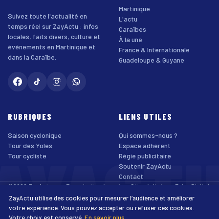
Martinique
Suivez toute l'actualité en
L'actu
temps réel sur ZayActu : infos
Caraïbes
locales, faits divers, culture et
À la une
événements en Martinique et
France & Internationale
dans la Caraïbe.
Guadeloupe & Guyane
RUBRIQUES
LIENS UTILES
Saison cyclonique
Qui sommes-nous ?
AYACT
Tour des Yoles
Espace adhérent
Tour cycliste
Régie publicitaire
Soutenir ZayActu
Contact
©2026 ZayActu.org. Tous droits réservés. · Site réalisé par
Enjoy Digital
Agency
ZayActu utilise des cookies pour mesurer l’audience et améliorer
↑
Mentions légales
Confidentialité
Cookies
CGU
Accessibilité
votre expérience. Vous pouvez accepter ou refuser ces cookies.
Votre choix est conservé.
En savoir plus