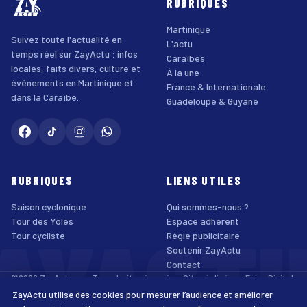
RUBRIQUES
Martinique
Suivez toute l'actualité en
L'actu
temps réel sur ZayActu : infos
Caraïbes
locales, faits divers, culture et
À la une
événements en Martinique et
France & Internationale
dans la Caraïbe.
Guadeloupe & Guyane
RUBRIQUES
LIENS UTILES
Saison cyclonique
Qui sommes-nous ?
AYACT
Tour des Yoles
Espace adhérent
Tour cycliste
Régie publicitaire
Soutenir ZayActu
Contact
©2026 ZayActu.org. Tous droits réservés. · Site réalisé par
Enjoy Digital
Agency
ZayActu utilise des cookies pour mesurer l’audience et améliorer
↑
Mentions légales
Confidentialité
Cookies
CGU
Accessibilité