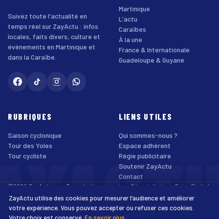
Martinique
Suivez toute l'actualité en
L'actu
temps réel sur ZayActu : infos
Caraïbes
locales, faits divers, culture et
À la une
événements en Martinique et
France & Internationale
dans la Caraïbe.
Guadeloupe & Guyane
RUBRIQUES
LIENS UTILES
Saison cyclonique
Qui sommes-nous ?
AYACT
Tour des Yoles
Espace adhérent
Tour cycliste
Régie publicitaire
Soutenir ZayActu
Contact
©2026 ZayActu.org. Tous droits réservés. · Site réalisé par
Enjoy Digital
Agency
ZayActu utilise des cookies pour mesurer l’audience et améliorer
↑
Mentions légales
Confidentialité
Cookies
CGU
Accessibilité
votre expérience. Vous pouvez accepter ou refuser ces cookies.
Votre choix est conservé.
En savoir plus