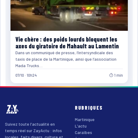
Vie chère : des poids lourds bloquent les
axes du giratoire de Mahault au Lamentin
Dans un communiqué de presse, l’intersyndicale des
taxis de place de la Martinique, ainsi que l’association
Mada Trucks…
07/10 · 10h24
⏱ 1 min
RUBRIQUES
Martinique
Suivez toute l'actualité en
L'actu
temps réel sur ZayActu : infos
Caraïbes
locales, faits divers, culture et