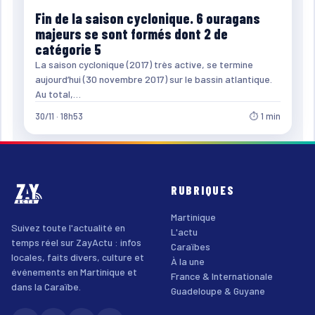
Fin de la saison cyclonique. 6 ouragans
majeurs se sont formés dont 2 de
catégorie 5
La saison cyclonique (2017) très active, se termine
aujourd’hui (30 novembre 2017) sur le bassin atlantique.
Au total,…
30/11 · 18h53
⏱ 1 min
RUBRIQUES
Martinique
Suivez toute l'actualité en
L'actu
temps réel sur ZayActu : infos
Caraïbes
locales, faits divers, culture et
À la une
événements en Martinique et
France & Internationale
dans la Caraïbe.
Guadeloupe & Guyane