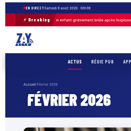
EN DIRECT
Samedi 8 août 2026 · 00h36
⚡ Breaking
Pas-de-Calais : un enfant grièvement brûlé après l’explosion d’
r · 13h46
ACTUS
RÉGIE PUB
APP
Accueil
›
Février 2026
FÉVRIER 2026