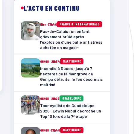
L'ACTU EN CONTINU
Hier · 13h46
FRANCE & INTERNATIONALE
Pas-de-Calais : un enfant
grièvement brûlé après
l’explosion d’une balle antistress
achetée en magasin
06/08 · 21h54
MARTINIQUE
Incendie à Ducos : jusqu’à 7
hectares de la mangrove de
Génipa détruits, le feu désormais
maîtrisé
06/08 · 21h27
GUADELOUPE
Tour cycliste de Guadeloupe
2026 : Edwin Nubul décroche un
Top 10 lors de la 7ᵉ étape
06/08 · 13h48
MARTINIQUE