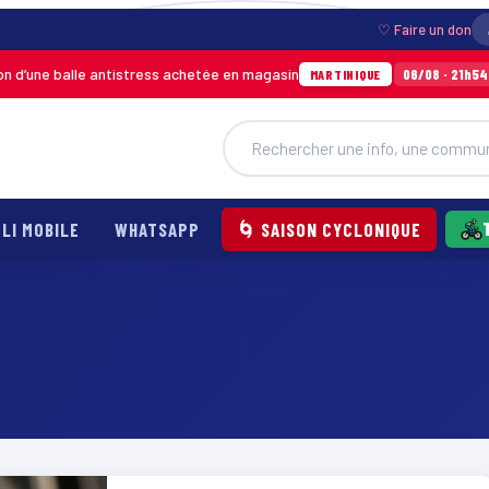
♡ Faire un don
une balle antistress achetée en magasin
Inc
06/08 · 21h54
MARTINIQUE
LI MOBILE
WHATSAPP
🌀 SAISON CYCLONIQUE