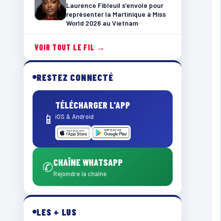
Laurence Fibleuil s’envole pour
représenter la Martinique à Miss
World 2026 au Vietnam
VOIR TOUT LE FIL →
RESTEZ CONNECTÉ
TÉLÉCHARGER L'APP
📱
iOS & Android
CHAÎNE WHATSAPP
✆
Rejoindre la chaîne
LES + LUS