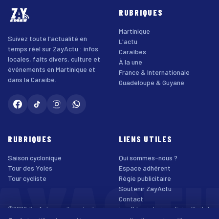
RUBRIQUES
Martinique
Suivez toute l'actualité en
L'actu
temps réel sur ZayActu : infos
Caraïbes
locales, faits divers, culture et
À la une
événements en Martinique et
France & Internationale
dans la Caraïbe.
Guadeloupe & Guyane
RUBRIQUES
LIENS UTILES
Saison cyclonique
Qui sommes-nous ?
AYACT
Tour des Yoles
Espace adhérent
Tour cycliste
Régie publicitaire
Soutenir ZayActu
Contact
©2026 ZayActu.org. Tous droits réservés. · Site réalisé par
Enjoy Digital
Agency