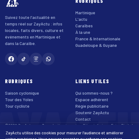
RUBRIQUES
Martinique
Suivez toute l'actualité en
L'actu
temps réel sur ZayActu : infos
Caraïbes
locales, faits divers, culture et
À la une
événements en Martinique et
France & Internationale
dans la Caraïbe.
Guadeloupe & Guyane
RUBRIQUES
LIENS UTILES
Saison cyclonique
Qui sommes-nous ?
AYACT
Tour des Yoles
Espace adhérent
Tour cycliste
Régie publicitaire
Soutenir ZayActu
Contact
©2026 ZayActu.org. Tous droits réservés. · Site réalisé par
Enjoy Digital
Agency
ZayActu utilise des cookies pour mesurer l’audience et améliorer
↑
Mentions légales
Confidentialité
Cookies
CGU
Accessibilité
votre expérience. Vous pouvez accepter ou refuser ces cookies.