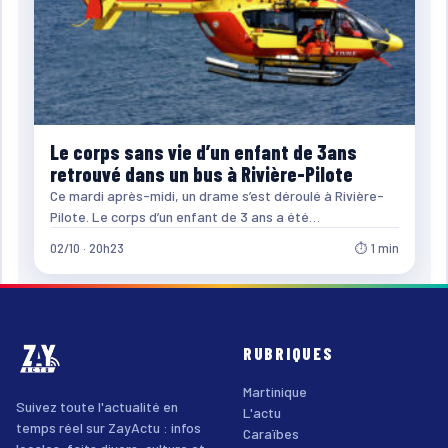
Le corps sans vie d’un enfant de 3ans
retrouvé dans un bus à Rivière-Pilote
Ce mardi après-midi, un drame s’est déroulé à Rivière-
Pilote. Le corps d’un enfant de 3 ans a été…
02/10 · 20h23
⏱ 1 min
RUBRIQUES
Martinique
Suivez toute l'actualité en
L'actu
temps réel sur ZayActu : infos
Caraïbes