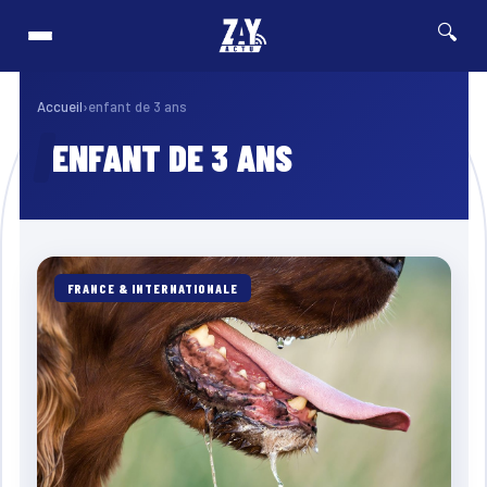
🔍
3h46
⚡ Breaking
Pas-de-Calais : un enfant grièvement brûlé après l’explosion d’une ball
Accueil
›
enfant de 3 ans
ENFANT DE 3 ANS
FRANCE & INTERNATIONALE