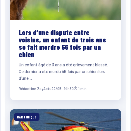
Lors d’une dispute entre
voisins, un enfant de trois ans
se fait mordre 56 fois par un
chien
Un enfant âgé de 3 ans a été grièvement blessé.
Ce dernier a été mordu 56 fois par un chien lors
d’une…
Rédaction ZayActu
22/05 · 14h30
⏱ 1 min
MARTINIQUE