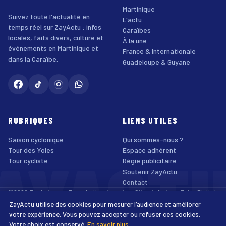
Martinique
Suivez toute l'actualité en
L'actu
temps réel sur ZayActu : infos
Caraïbes
locales, faits divers, culture et
À la une
événements en Martinique et
France & Internationale
dans la Caraïbe.
Guadeloupe & Guyane
RUBRIQUES
LIENS UTILES
Saison cyclonique
Qui sommes-nous ?
AYACT
Tour des Yoles
Espace adhérent
Tour cycliste
Régie publicitaire
Soutenir ZayActu
Contact
©2026 ZayActu.org. Tous droits réservés. · Site réalisé par
Enjoy Digital
Agency
ZayActu utilise des cookies pour mesurer l’audience et améliorer
↑
Mentions légales
Confidentialité
Cookies
CGU
Accessibilité
votre expérience. Vous pouvez accepter ou refuser ces cookies.
Votre choix est conservé.
En savoir plus