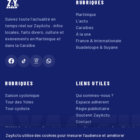
RUBRIQUES
Martinique
Suivez toute l'actualité en
L'actu
temps réel sur ZayActu : infos
Caraïbes
locales, faits divers, culture et
À la une
événements en Martinique et
France & Internationale
dans la Caraïbe.
Guadeloupe & Guyane
RUBRIQUES
LIENS UTILES
Saison cyclonique
Qui sommes-nous ?
AYACT
Tour des Yoles
Espace adhérent
Tour cycliste
Régie publicitaire
Soutenir ZayActu
Contact
©2026 ZayActu.org. Tous droits réservés. · Site réalisé par
Enjoy Digital
Agency
ZayActu utilise des cookies pour mesurer l’audience et améliorer
↑
Mentions légales
Confidentialité
Cookies
CGU
Accessibilité