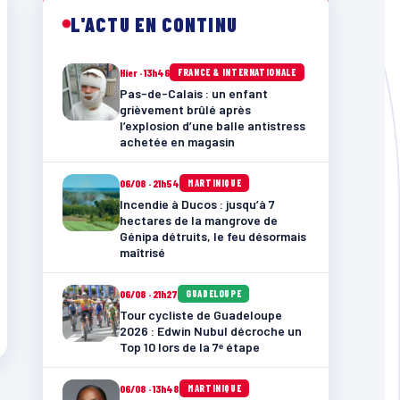
L'ACTU EN CONTINU
Hier · 13h46
FRANCE & INTERNATIONALE
Pas-de-Calais : un enfant
grièvement brûlé après
l’explosion d’une balle antistress
achetée en magasin
06/08 · 21h54
MARTINIQUE
Incendie à Ducos : jusqu’à 7
hectares de la mangrove de
Génipa détruits, le feu désormais
maîtrisé
06/08 · 21h27
GUADELOUPE
Tour cycliste de Guadeloupe
2026 : Edwin Nubul décroche un
Top 10 lors de la 7ᵉ étape
06/08 · 13h48
MARTINIQUE