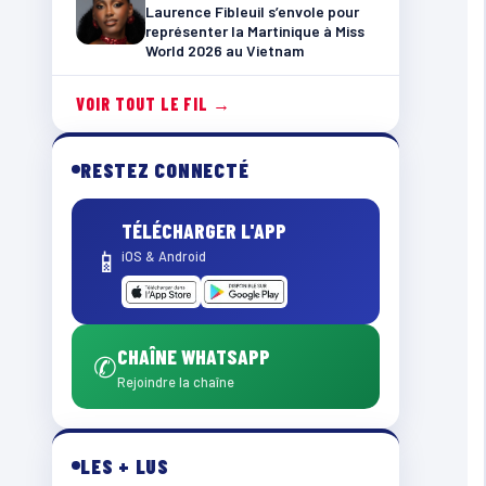
Laurence Fibleuil s’envole pour
représenter la Martinique à Miss
World 2026 au Vietnam
VOIR TOUT LE FIL →
RESTEZ CONNECTÉ
TÉLÉCHARGER L'APP
📱
iOS & Android
CHAÎNE WHATSAPP
✆
Rejoindre la chaîne
LES + LUS