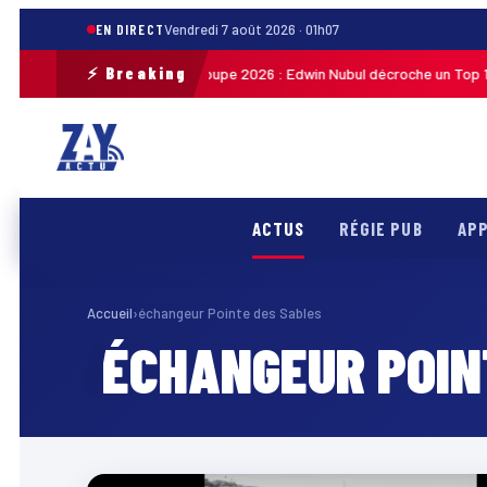
EN DIRECT
Vendredi 7 août 2026 · 01h07
⚡ Breaking
Tour cycliste de Guadeloupe 2026 : Edwin Nubul décroche un Top 10 l
1h27
ACTUS
RÉGIE PUB
APP
Accueil
›
échangeur Pointe des Sables
ÉCHANGEUR POIN