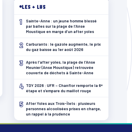
LES + LUS
1
Sainte-Anne : un jeune homme blessé
par balles sur la plage de l’Anse
Moustique en marge d’un after yoles
2
Carburants : le gazole augmente, le prix
du gaz baisse au 1er août 2026
3
Après l’after yoles, la plage de l’Anse
Meunier (Anse Moustique) retrouvée
couverte de déchets à Sainte-Anne
4
TDY 2026 : UFR – Chanflor remporte la 6ᵉ
étape et s’empare du maillot rouge
5
After Yoles aux Trois-Îlets : plusieurs
personnes alcoolisées prises en charge,
un rappel à la prudence