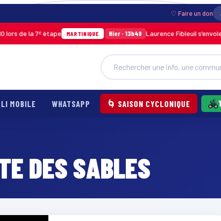
♡ Faire un don
ors de la 7ᵉ étape
Laurence Fibleuil s’envole 
Hier · 13h48
MARTINIQUE
LI MOBILE
WHATSAPP
🌀 SAISON CYCLONIQUE
TE DES SABLES