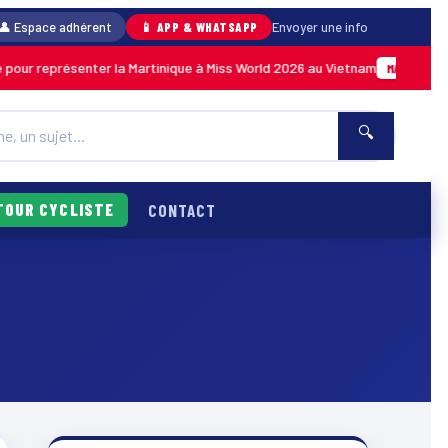
👤 Espace adhérent
📱 APP & WHATSAPP
Envoyer une info
pour représenter la Martinique à Miss World 2026 au Vietnam
MARTINIQUE
🔍
TOUR CYCLISTE
CONTACT