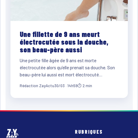
Une fillette de 9 ans meurt
électrocutée sous la douche,
son beau-père aussi
Une petite fille âgée de 9 ans est morte
électrocutée alors qu’elle prenait sa douche. Son
beau-père lui aussi est mort électrocuté…
Rédaction ZayActu
30/03 · 14h59
⏱ 2 min
RUBRIQUES