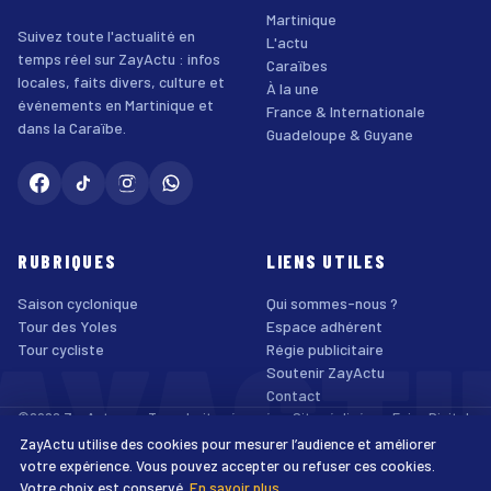
Martinique
Suivez toute l'actualité en
L'actu
temps réel sur ZayActu : infos
Caraïbes
locales, faits divers, culture et
À la une
événements en Martinique et
France & Internationale
dans la Caraïbe.
Guadeloupe & Guyane
RUBRIQUES
LIENS UTILES
Saison cyclonique
Qui sommes-nous ?
AYACT
Tour des Yoles
Espace adhérent
Tour cycliste
Régie publicitaire
Soutenir ZayActu
Contact
©2026 ZayActu.org. Tous droits réservés. · Site réalisé par
Enjoy Digital
Agency
ZayActu utilise des cookies pour mesurer l’audience et améliorer
↑
Mentions légales
Confidentialité
Cookies
CGU
Accessibilité
votre expérience. Vous pouvez accepter ou refuser ces cookies.
Votre choix est conservé.
En savoir plus