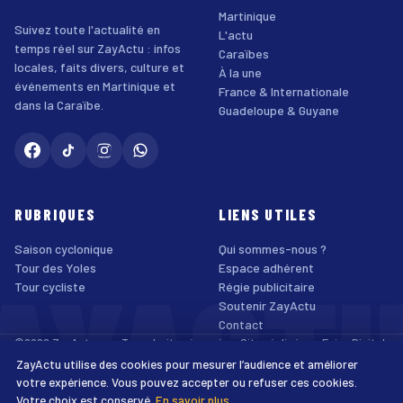
Martinique
Suivez toute l'actualité en
L'actu
temps réel sur ZayActu : infos
Caraïbes
locales, faits divers, culture et
À la une
événements en Martinique et
France & Internationale
dans la Caraïbe.
Guadeloupe & Guyane
RUBRIQUES
LIENS UTILES
Saison cyclonique
Qui sommes-nous ?
AYACT
Tour des Yoles
Espace adhérent
Tour cycliste
Régie publicitaire
Soutenir ZayActu
Contact
©2026 ZayActu.org. Tous droits réservés. · Site réalisé par
Enjoy Digital
Agency
ZayActu utilise des cookies pour mesurer l’audience et améliorer
↑
Mentions légales
Confidentialité
Cookies
CGU
Accessibilité
votre expérience. Vous pouvez accepter ou refuser ces cookies.
Votre choix est conservé.
En savoir plus