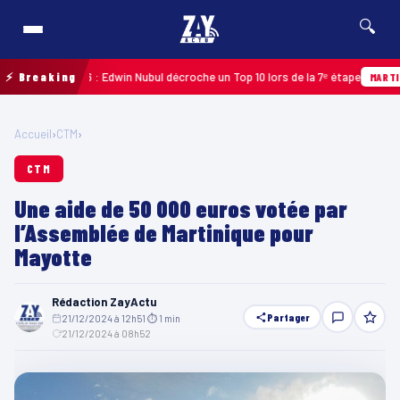
🔍
eloupe 2026 : Edwin Nubul décroche un Top 10 lors de la 7ᵉ étape
⚡ Breaking
MARTINIQUE
Accueil
›
CTM
›
CTM
Une aide de 50 000 euros votée par
l’Assemblée de Martinique pour
Mayotte
Rédaction ZayActu
Partager
21/12/2024 à 12h51
·
⏱ 1 min
·
21/12/2024 à 08h52