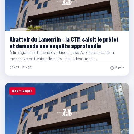
Abattoir du Lamentin : la CTM saisit le préfet
et demande une enquête approfondie
À lire égalementIncendie à Ducos : jusqu’à 7 hectares de la
mangrove de Génipa détruits, le feu désormais…
26/03 · 21h25
⏱ 2 min
MARTINIQUE