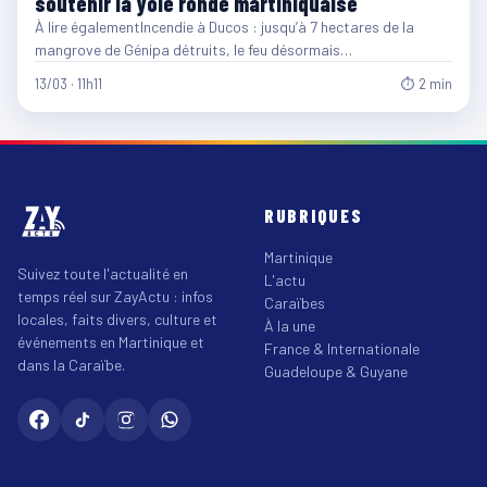
soutenir la yole ronde martiniquaise
À lire égalementIncendie à Ducos : jusqu’à 7 hectares de la
mangrove de Génipa détruits, le feu désormais…
13/03 · 11h11
⏱ 2 min
RUBRIQUES
Martinique
Suivez toute l'actualité en
L'actu
temps réel sur ZayActu : infos
Caraïbes
locales, faits divers, culture et
À la une
événements en Martinique et
France & Internationale
dans la Caraïbe.
Guadeloupe & Guyane