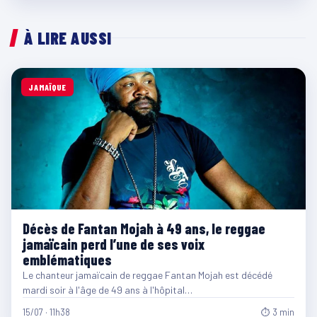
À LIRE AUSSI
JAMAÏQUE
Décès de Fantan Mojah à 49 ans, le reggae
jamaïcain perd l’une de ses voix
emblématiques
Le chanteur jamaïcain de reggae Fantan Mojah est décédé
mardi soir à l'âge de 49 ans à l'hôpital…
15/07 · 11h38
⏱ 3 min