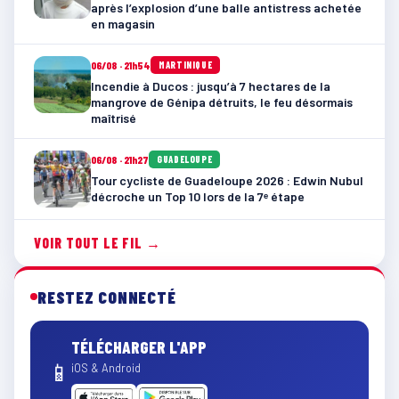
après l’explosion d’une balle antistress achetée
en magasin
06/08 · 21h54
MARTINIQUE
Incendie à Ducos : jusqu’à 7 hectares de la
mangrove de Génipa détruits, le feu désormais
maîtrisé
06/08 · 21h27
GUADELOUPE
Tour cycliste de Guadeloupe 2026 : Edwin Nubul
décroche un Top 10 lors de la 7ᵉ étape
VOIR TOUT LE FIL →
RESTEZ CONNECTÉ
TÉLÉCHARGER L'APP
📱
iOS & Android