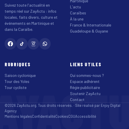
Martinique
Suivez toute l'actualité en
L'actu
temps réel sur ZayActu : infos
Caraïbes
locales, faits divers, culture et
À la une
événements en Martinique et
France & Internationale
dans la Caraïbe.
Guadeloupe & Guyane
RUBRIQUES
LIENS UTILES
Saison cyclonique
Qui sommes-nous ?
Tour des Yoles
Espace adhérent
AYACT
Tour cycliste
Régie publicitaire
Soutenir ZayActu
Contact
©2026 ZayActu.org. Tous droits réservés. · Site réalisé par
Enjoy Digital
Agency
Mentions légales
Confidentialité
Cookies
CGU
Accessibilité