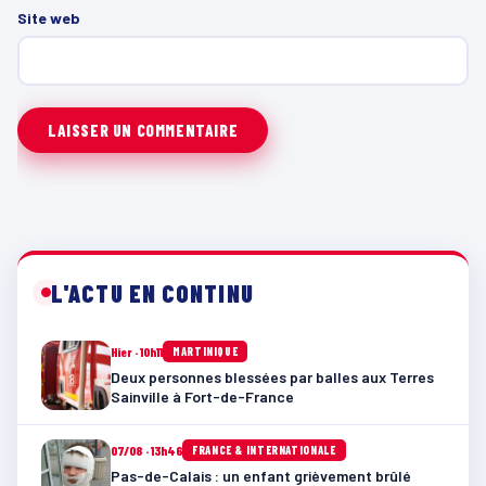
Site web
L'ACTU EN CONTINU
Hier · 10h11
MARTINIQUE
Deux personnes blessées par balles aux Terres
Sainville à Fort-de-France
07/08 · 13h46
FRANCE & INTERNATIONALE
Pas-de-Calais : un enfant grièvement brûlé