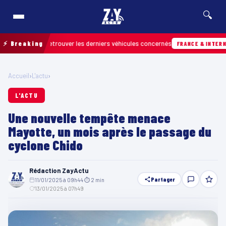
🔍
in pour retrouver les derniers véhicules concernés
⚡ Breaking
FRANCE & INTERNATIONA
Accueil
›
L'actu
›
L'ACTU
Une nouvelle tempête menace
Mayotte, un mois après le passage du
cyclone Chido
Rédaction ZayActu
Partager
11/01/2025 à 09h44
·
⏱ 2 min
·
13/01/2025 à 07h49