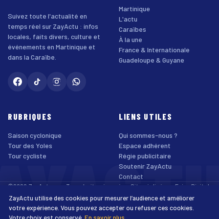
Martinique
Suivez toute l'actualité en
L'actu
temps réel sur ZayActu : infos
Caraïbes
locales, faits divers, culture et
À la une
événements en Martinique et
France & Internationale
dans la Caraïbe.
Guadeloupe & Guyane
RUBRIQUES
LIENS UTILES
Saison cyclonique
Qui sommes-nous ?
AYACT
Tour des Yoles
Espace adhérent
Tour cycliste
Régie publicitaire
Soutenir ZayActu
Contact
©2026 ZayActu.org. Tous droits réservés. · Site réalisé par
Enjoy Digital
Agency
ZayActu utilise des cookies pour mesurer l’audience et améliorer
↑
Mentions légales
Confidentialité
Cookies
CGU
Accessibilité
votre expérience. Vous pouvez accepter ou refuser ces cookies.
Votre choix est conservé.
En savoir plus