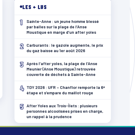
LES + LUS
1
Sainte-Anne : un jeune homme blessé
par balles sur la plage de l’Anse
Moustique en marge d’un after yoles
2
Carburants : le gazole augmente, le prix
du gaz baisse au 1er août 2026
3
Après l’after yoles, la plage de l’Anse
Meunier (Anse Moustique) retrouvée
couverte de déchets à Sainte-Anne
4
TDY 2026 : UFR – Chanflor remporte la 6ᵉ
étape et s’empare du maillot rouge
5
After Yoles aux Trois-Îlets : plusieurs
personnes alcoolisées prises en charge,
un rappel à la prudence