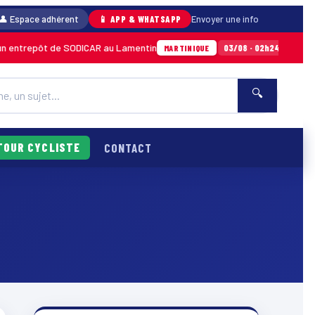
👤 Espace adhérent
📱 APP & WHATSAPP
Envoyer une info
entrepôt de SODICAR au Lamentin
Sainte-An
03/08 · 02h24
MARTINIQUE
🔍
TOUR CYCLISTE
CONTACT