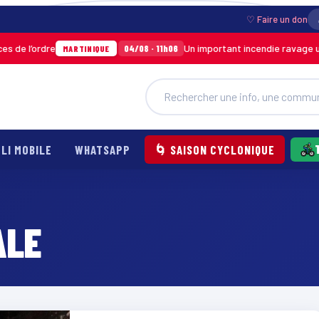
♡ Faire un don
de l’ordre
Un important incendie ravage un 
04/08 · 11h06
MARTINIQUE
LI MOBILE
WHATSAPP
🌀 SAISON CYCLONIQUE
ALE