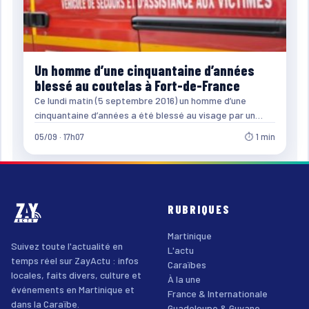
Un homme d’une cinquantaine d’années
blessé au coutelas à Fort-de-France
Ce lundi matin (5 septembre 2016) un homme d’une
cinquantaine d’années a été blessé au visage par un…
05/09 · 17h07
⏱ 1 min
RUBRIQUES
Martinique
Suivez toute l'actualité en
L'actu
temps réel sur ZayActu : infos
Caraïbes
locales, faits divers, culture et
À la une
événements en Martinique et
France & Internationale
dans la Caraïbe.
Guadeloupe & Guyane