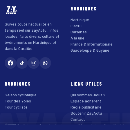
RUBRIQUES
Martinique
Suivez toute l'actualité en
L'actu
temps réel sur ZayActu : infos
Caraïbes
locales, faits divers, culture et
À la une
événements en Martinique et
France & Internationale
dans la Caraïbe.
Guadeloupe & Guyane
RUBRIQUES
LIENS UTILES
Saison cyclonique
Qui sommes-nous ?
AYACT
Tour des Yoles
Espace adhérent
Tour cycliste
Régie publicitaire
Soutenir ZayActu
Contact
©2026 ZayActu.org. Tous droits réservés. · Site réalisé par
Enjoy Digital