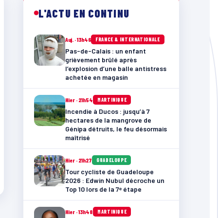
L'ACTU EN CONTINU
Auj. · 13h46
FRANCE & INTERNATIONALE
Pas-de-Calais : un enfant
grièvement brûlé après
l’explosion d’une balle antistress
achetée en magasin
Hier · 21h54
MARTINIQUE
Incendie à Ducos : jusqu’à 7
hectares de la mangrove de
Génipa détruits, le feu désormais
maîtrisé
Hier · 21h27
GUADELOUPE
Tour cycliste de Guadeloupe
2026 : Edwin Nubul décroche un
Top 10 lors de la 7ᵉ étape
Hier · 13h48
MARTINIQUE