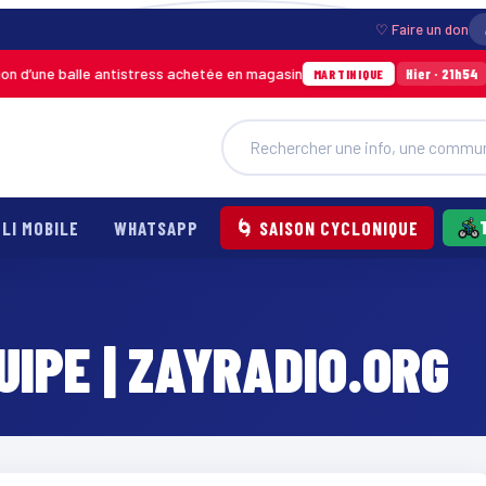
♡ Faire un don
d’une balle antistress achetée en magasin
Ince
Hier · 21h54
MARTINIQUE
LI MOBILE
WHATSAPP
🌀 SAISON CYCLONIQUE
IPE | ZAYRADIO.ORG