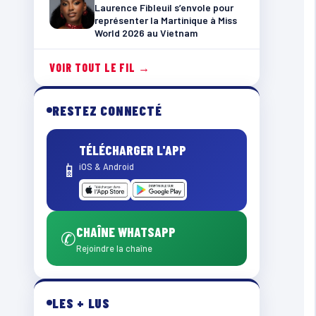
Laurence Fibleuil s’envole pour
représenter la Martinique à Miss
World 2026 au Vietnam
VOIR TOUT LE FIL →
RESTEZ CONNECTÉ
TÉLÉCHARGER L'APP
📱
iOS & Android
CHAÎNE WHATSAPP
✆
Rejoindre la chaîne
LES + LUS