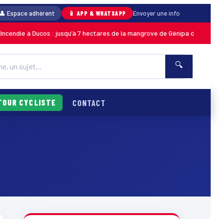
👤 Espace adhérent
📱 APP & WHATSAPP
Envoyer une info
ndie à Ducos : jusqu’à 7 hectares de la mangrove de Génipa détruits, le f
🔍
TOUR CYCLISTE
CONTACT