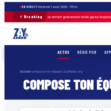
EN DIRECT
Vendredi 7 août 2026 · 17h44
⚡ Breaking
Pas-de-Calais : un enfant grièvement brûlé après l’explosion 
uj. · 13h46
ACTUS
RÉGIE PUB
APP
Accueil
›
compose ton équipe | ZayRadio.org
COMPOSE TON ÉQU