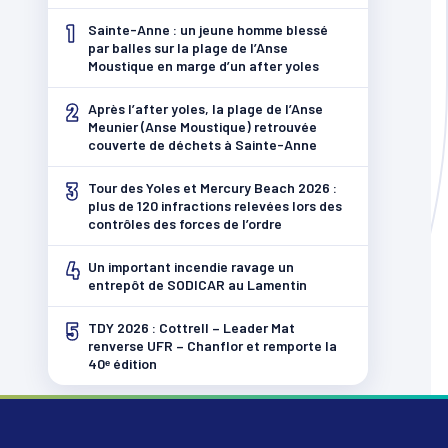
1
Sainte-Anne : un jeune homme blessé
par balles sur la plage de l’Anse
Moustique en marge d’un after yoles
2
Après l’after yoles, la plage de l’Anse
Meunier (Anse Moustique) retrouvée
couverte de déchets à Sainte-Anne
3
Tour des Yoles et Mercury Beach 2026 :
plus de 120 infractions relevées lors des
contrôles des forces de l’ordre
4
Un important incendie ravage un
entrepôt de SODICAR au Lamentin
5
TDY 2026 : Cottrell – Leader Mat
renverse UFR – Chanflor et remporte la
40ᵉ édition