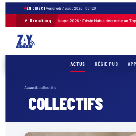
EN DIRECT
Vendredi 7 août 2026 · 08h26
⚡ Breaking
Tour cycliste de Guadeloupe 2026 : Edwin Nubul décroche un Top 10 
21h27
ACTUS
RÉGIE PUB
APP
Accueil
›
collectifs
COLLECTIFS