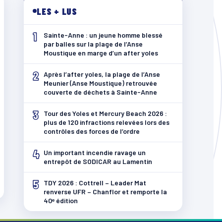
LES + LUS
1
Sainte-Anne : un jeune homme blessé
par balles sur la plage de l’Anse
Moustique en marge d’un after yoles
2
Après l’after yoles, la plage de l’Anse
Meunier (Anse Moustique) retrouvée
couverte de déchets à Sainte-Anne
3
Tour des Yoles et Mercury Beach 2026 :
plus de 120 infractions relevées lors des
contrôles des forces de l’ordre
4
Un important incendie ravage un
entrepôt de SODICAR au Lamentin
5
TDY 2026 : Cottrell – Leader Mat
renverse UFR – Chanflor et remporte la
40ᵉ édition