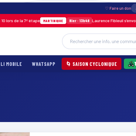
♡ Faire un don
lors de la 7ᵉ étape
Laurence Fibleuil s’envole
Hier · 13h48
MARTINIQUE
LI MOBILE
WHATSAPP
🌀 SAISON CYCLONIQUE