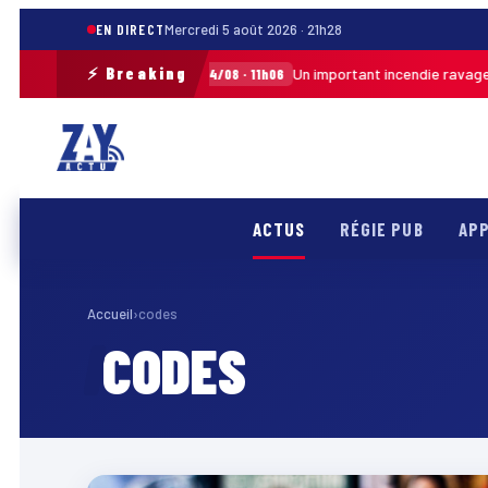
EN DIRECT
Mercredi 5 août 2026 · 21h28
⚡ Breaking
s de l’ordre
Un important incendie ravage u
04/08 · 11h06
MARTINIQUE
ACTUS
RÉGIE PUB
APP
Accueil
›
codes
CODES