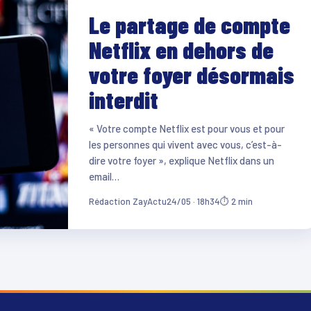
Le partage de compte
Netflix en dehors de
votre foyer désormais
interdit
« Votre compte Netflix est pour vous et pour
les personnes qui vivent avec vous, c’est-à-
dire votre foyer », explique Netflix dans un
email…
Rédaction ZayActu
24/05 · 18h34
⏱ 2 min