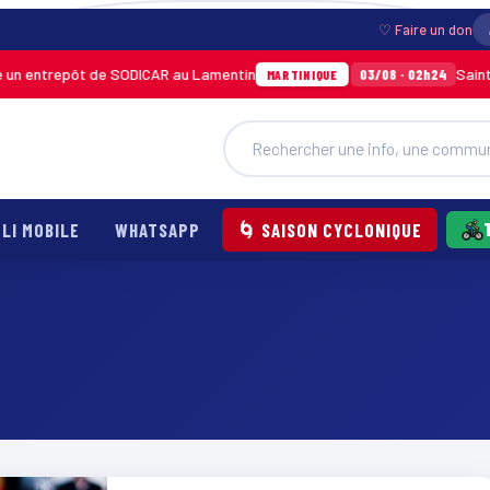
♡ Faire un don
n entrepôt de SODICAR au Lamentin
Sainte-A
03/08 · 02h24
MARTINIQUE
LI MOBILE
WHATSAPP
🌀 SAISON CYCLONIQUE