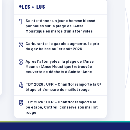
LES + LUS
1
Sainte-Anne : un jeune homme blessé
par balles sur la plage de l’Anse
Moustique en marge d’un after yoles
2
Carburants : le gazole augmente, le prix
du gaz baisse au 1er août 2026
3
Après l’after yoles, la plage de l’Anse
Meunier (Anse Moustique) retrouvée
couverte de déchets à Sainte-Anne
4
TDY 2026 : UFR – Chanflor remporte la 6ᵉ
étape et s’empare du maillot rouge
5
TDY 2026 : UFR – Chanflor remporte la
5e étape, Cottrell conserve son maillot
rouge