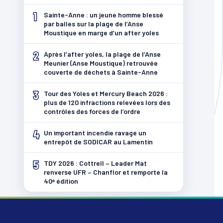
1
Sainte-Anne : un jeune homme blessé
par balles sur la plage de l’Anse
Moustique en marge d’un after yoles
2
Après l’after yoles, la plage de l’Anse
Meunier (Anse Moustique) retrouvée
couverte de déchets à Sainte-Anne
3
Tour des Yoles et Mercury Beach 2026 :
plus de 120 infractions relevées lors des
contrôles des forces de l’ordre
4
Un important incendie ravage un
entrepôt de SODICAR au Lamentin
5
TDY 2026 : Cottrell – Leader Mat
renverse UFR – Chanflor et remporte la
40ᵉ édition