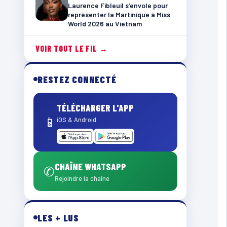
Laurence Fibleuil s’envole pour
représenter la Martinique à Miss
World 2026 au Vietnam
VOIR TOUT LE FIL →
RESTEZ CONNECTÉ
TÉLÉCHARGER L'APP
📱
iOS & Android
CHAÎNE WHATSAPP
✆
Rejoindre la chaîne
LES + LUS