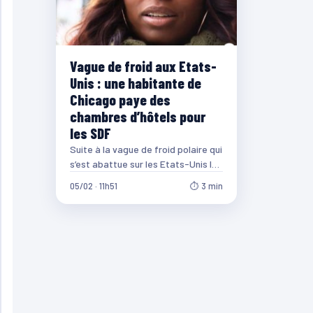
Vague de froid aux Etats-
Unis : une habitante de
Chicago paye des
chambres d’hôtels pour
les SDF
Suite à la vague de froid polaire qui
s’est abattue sur les Etats-Unis la
semaine dernière, Candice Payne,
05/02 · 11h51
⏱ 3 min
…