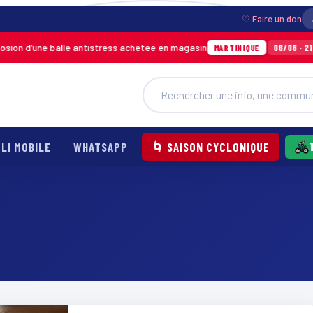
♡ Faire un don
on d’une balle antistress achetée en magasin
06/08 · 21h54
MARTINIQUE
LI MOBILE
WHATSAPP
🌀 SAISON CYCLONIQUE