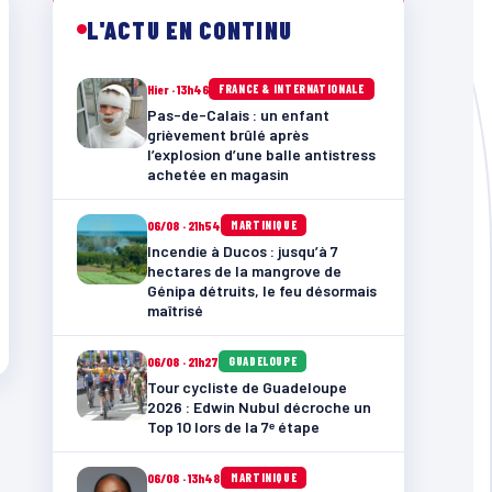
L'ACTU EN CONTINU
Hier · 13h46
FRANCE & INTERNATIONALE
Pas-de-Calais : un enfant
grièvement brûlé après
l’explosion d’une balle antistress
achetée en magasin
06/08 · 21h54
MARTINIQUE
Incendie à Ducos : jusqu’à 7
hectares de la mangrove de
Génipa détruits, le feu désormais
maîtrisé
06/08 · 21h27
GUADELOUPE
Tour cycliste de Guadeloupe
2026 : Edwin Nubul décroche un
Top 10 lors de la 7ᵉ étape
06/08 · 13h48
MARTINIQUE