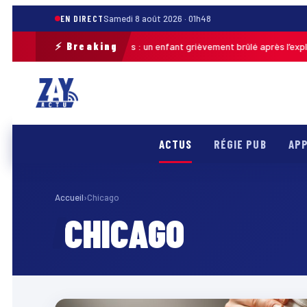
EN DIRECT
Samedi 8 août 2026 · 01h48
⚡ Breaking
Pas-de-Calais : un enfant grièvement brûlé après l’explosi
Hier · 13h46
ACTUS
RÉGIE PUB
APP
Accueil
›
Chicago
CHICAGO