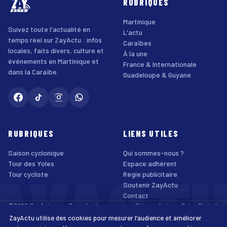
RUBRIQUES
Martinique
Suivez toute l'actualité en
L'actu
temps réel sur ZayActu : infos
Caraïbes
locales, faits divers, culture et
À la une
événements en Martinique et
France & Internationale
dans la Caraïbe.
Guadeloupe & Guyane
RUBRIQUES
LIENS UTILES
Saison cyclonique
Qui sommes-nous ?
AYACT
Tour des Yoles
Espace adhérent
Tour cycliste
Régie publicitaire
Soutenir ZayActu
Contact
©2026 ZayActu.org. Tous droits réservés. · Site réalisé par
Enjoy Digital
Agency
ZayActu utilise des cookies pour mesurer l’audience et améliorer
↑
Mentions légales
Confidentialité
Cookies
CGU
Accessibilité