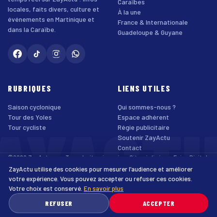
Caraïbes
locales, faits divers, culture et
À la une
événements en Martinique et
France & Internationale
dans la Caraïbe.
Guadeloupe & Guyane
RUBRIQUES
LIENS UTILES
Saison cyclonique
Qui sommes-nous ?
AYACT
Tour des Yoles
Espace adhérent
Tour cycliste
Régie publicitaire
Soutenir ZayActu
Contact
©2026 ZayActu.org. Tous droits réservés. · Site réalisé par
Enjoy Digital
Agency
ZayActu utilise des cookies pour mesurer l’audience et améliorer
↑
Mentions légales
Confidentialité
Cookies
CGU
Accessibilité
votre expérience. Vous pouvez accepter ou refuser ces cookies.
Votre choix est conservé.
En savoir plus
♿
REFUSER
ACCEPTER