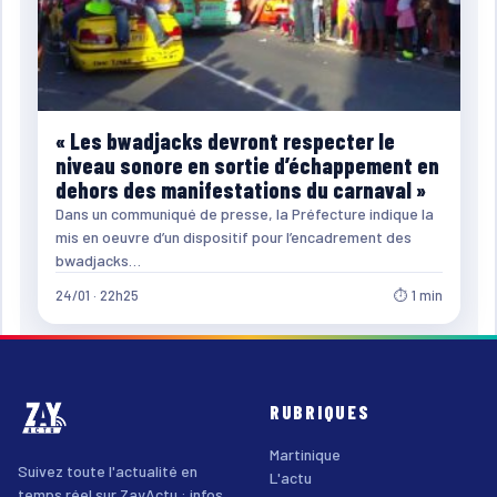
« Les bwadjacks devront respecter le
niveau sonore en sortie d’échappement en
dehors des manifestations du carnaval »
Dans un communiqué de presse, la Préfecture indique la
mis en oeuvre d’un dispositif pour l’encadrement des
bwadjacks…
24/01 · 22h25
⏱ 1 min
RUBRIQUES
Martinique
Suivez toute l'actualité en
L'actu
temps réel sur ZayActu : infos