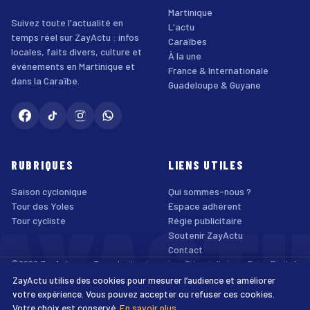
Martinique
Suivez toute l'actualité en
L'actu
temps réel sur ZayActu : infos
Caraïbes
locales, faits divers, culture et
À la une
événements en Martinique et
France & Internationale
dans la Caraïbe.
Guadeloupe & Guyane
RUBRIQUES
LIENS UTILES
Saison cyclonique
Qui sommes-nous ?
AYACT
Tour des Yoles
Espace adhérent
Tour cycliste
Régie publicitaire
Soutenir ZayActu
Contact
©2026 ZayActu.org. Tous droits réservés. · Site réalisé par
Enjoy Digital
Agency
ZayActu utilise des cookies pour mesurer l’audience et améliorer
↑
Mentions légales
Confidentialité
Cookies
CGU
Accessibilité
votre expérience. Vous pouvez accepter ou refuser ces cookies.
Votre choix est conservé.
En savoir plus