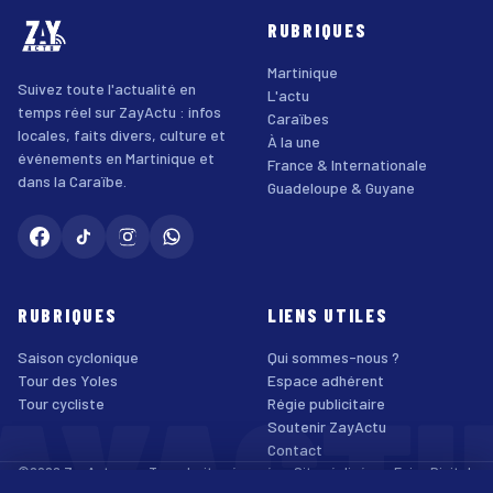
RUBRIQUES
Martinique
Suivez toute l'actualité en
L'actu
temps réel sur ZayActu : infos
Caraïbes
locales, faits divers, culture et
À la une
événements en Martinique et
France & Internationale
dans la Caraïbe.
Guadeloupe & Guyane
RUBRIQUES
LIENS UTILES
Saison cyclonique
Qui sommes-nous ?
AYACT
Tour des Yoles
Espace adhérent
Tour cycliste
Régie publicitaire
Soutenir ZayActu
Contact
©2026 ZayActu.org. Tous droits réservés. · Site réalisé par
Enjoy Digital
Agency