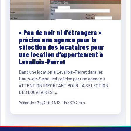
« Pas de noir ni d’étrangers »
précise une agence pour la
sélection des locataires pour
une location d’appartement à
Levallois-Perret
Dans une location à Levallois-Perret dans les
Hauts-de-Seine, est précisé par une agence «
ATTENTION IMPORTANT POUR LA SELECTION
DES LOCATAIRES :…
Rédaction ZayActu
27/12 · 11h22
⏱ 2 min