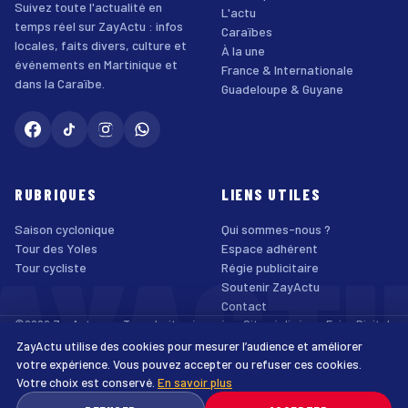
Suivez toute l'actualité en
L'actu
temps réel sur ZayActu : infos
Caraïbes
locales, faits divers, culture et
À la une
événements en Martinique et
France & Internationale
dans la Caraïbe.
Guadeloupe & Guyane
RUBRIQUES
LIENS UTILES
Saison cyclonique
Qui sommes-nous ?
AYACT
Tour des Yoles
Espace adhérent
Tour cycliste
Régie publicitaire
Soutenir ZayActu
Contact
©2026 ZayActu.org. Tous droits réservés. · Site réalisé par
Enjoy Digital
Agency
ZayActu utilise des cookies pour mesurer l’audience et améliorer
↑
Mentions légales
Confidentialité
Cookies
CGU
Accessibilité
votre expérience. Vous pouvez accepter ou refuser ces cookies.
Votre choix est conservé.
En savoir plus