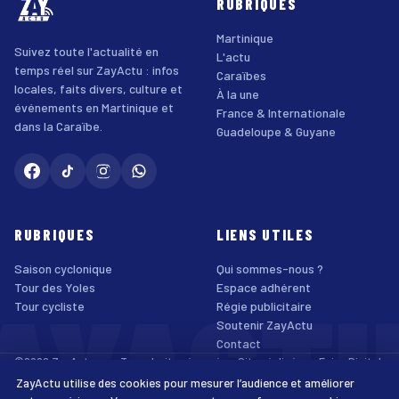
RUBRIQUES
Martinique
Suivez toute l'actualité en
L'actu
temps réel sur ZayActu : infos
Caraïbes
locales, faits divers, culture et
À la une
événements en Martinique et
France & Internationale
dans la Caraïbe.
Guadeloupe & Guyane
RUBRIQUES
LIENS UTILES
Saison cyclonique
Qui sommes-nous ?
AYACT
Tour des Yoles
Espace adhérent
Tour cycliste
Régie publicitaire
Soutenir ZayActu
Contact
©2026 ZayActu.org. Tous droits réservés. · Site réalisé par
Enjoy Digital
Agency
ZayActu utilise des cookies pour mesurer l’audience et améliorer
↑
Mentions légales
Confidentialité
Cookies
CGU
Accessibilité