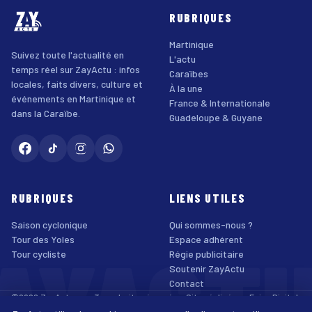
RUBRIQUES
Martinique
Suivez toute l'actualité en
L'actu
temps réel sur ZayActu : infos
Caraïbes
locales, faits divers, culture et
À la une
événements en Martinique et
France & Internationale
dans la Caraïbe.
Guadeloupe & Guyane
RUBRIQUES
LIENS UTILES
Saison cyclonique
Qui sommes-nous ?
AYACT
Tour des Yoles
Espace adhérent
Tour cycliste
Régie publicitaire
Soutenir ZayActu
Contact
©2026 ZayActu.org. Tous droits réservés. · Site réalisé par
Enjoy Digital
Agency