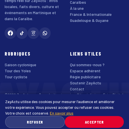
temps réel sur ZayActu : infos
Caraïbes
locales, faits divers, culture et
À la une
événements en Martinique et
France & Internationale
dans la Caraïbe.
Guadeloupe & Guyane
RUBRIQUES
LIENS UTILES
Saison cyclonique
Qui sommes-nous ?
AYACT
Tour des Yoles
Espace adhérent
Tour cycliste
Régie publicitaire
Soutenir ZayActu
Contact
©2026 ZayActu.org. Tous droits réservés. · Site réalisé par
Enjoy Digital
Agency
ZayActu utilise des cookies pour mesurer l’audience et améliorer
↑
Mentions légales
Confidentialité
Cookies
CGU
Accessibilité
votre expérience. Vous pouvez accepter ou refuser ces cookies.
Votre choix est conservé.
En savoir plus
♿
REFUSER
ACCEPTER