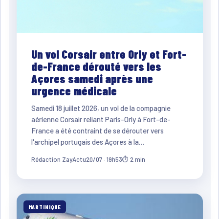
Un vol Corsair entre Orly et Fort-
de-France dérouté vers les
Açores samedi après une
urgence médicale
Samedi 18 juillet 2026, un vol de la compagnie
aérienne Corsair reliant Paris-Orly à Fort-de-
France a été contraint de se dérouter vers
l'archipel portugais des Açores à la…
Rédaction ZayActu
20/07 · 19h53
⏱ 2 min
MARTINIQUE