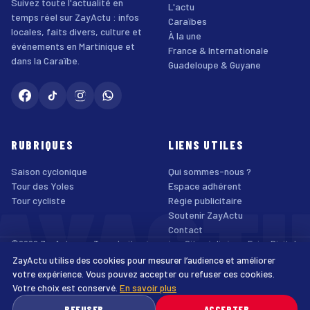
Suivez toute l'actualité en
L'actu
temps réel sur ZayActu : infos
Caraïbes
locales, faits divers, culture et
À la une
événements en Martinique et
France & Internationale
dans la Caraïbe.
Guadeloupe & Guyane
RUBRIQUES
LIENS UTILES
Saison cyclonique
Qui sommes-nous ?
AYACT
Tour des Yoles
Espace adhérent
Tour cycliste
Régie publicitaire
Soutenir ZayActu
Contact
©2026 ZayActu.org. Tous droits réservés. · Site réalisé par
Enjoy Digital
Agency
ZayActu utilise des cookies pour mesurer l’audience et améliorer
↑
Mentions légales
Confidentialité
Cookies
CGU
Accessibilité
votre expérience. Vous pouvez accepter ou refuser ces cookies.
Votre choix est conservé.
En savoir plus
♿
REFUSER
ACCEPTER