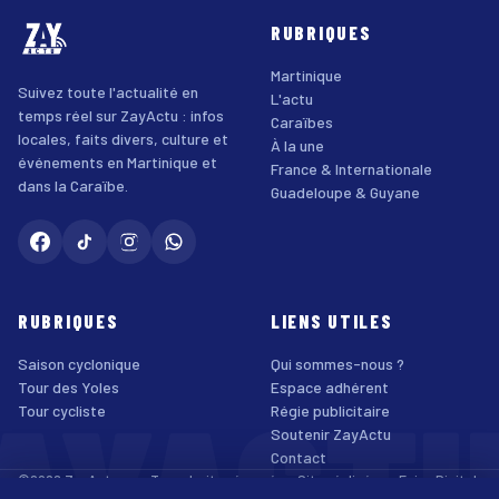
RUBRIQUES
Martinique
Suivez toute l'actualité en
L'actu
temps réel sur ZayActu : infos
Caraïbes
locales, faits divers, culture et
À la une
événements en Martinique et
France & Internationale
dans la Caraïbe.
Guadeloupe & Guyane
RUBRIQUES
LIENS UTILES
Saison cyclonique
Qui sommes-nous ?
AYACT
Tour des Yoles
Espace adhérent
Tour cycliste
Régie publicitaire
Soutenir ZayActu
Contact
©2026 ZayActu.org. Tous droits réservés. · Site réalisé par
Enjoy Digital