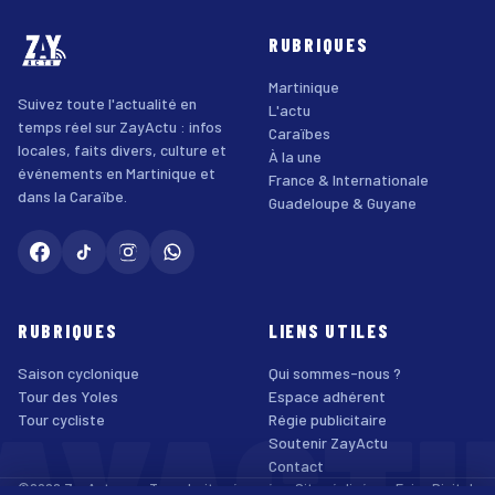
RUBRIQUES
Martinique
Suivez toute l'actualité en
L'actu
temps réel sur ZayActu : infos
Caraïbes
locales, faits divers, culture et
À la une
événements en Martinique et
France & Internationale
dans la Caraïbe.
Guadeloupe & Guyane
RUBRIQUES
LIENS UTILES
Saison cyclonique
Qui sommes-nous ?
Tour des Yoles
Espace adhérent
Tour cycliste
Régie publicitaire
Soutenir ZayActu
Contact
©2026 ZayActu.org. Tous droits réservés. · Site réalisé par
Enjoy Digital