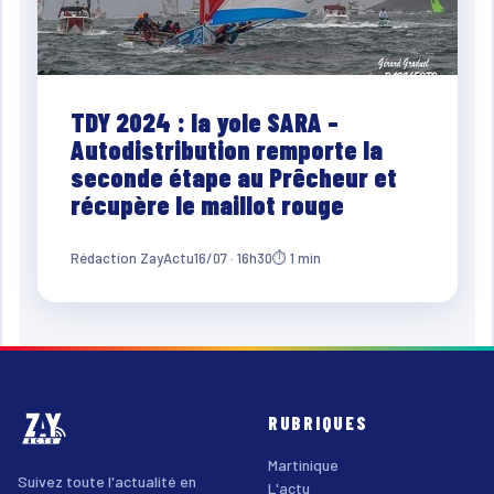
TDY 2024 : la yole SARA –
Autodistribution remporte la
seconde étape au Prêcheur et
récupère le maillot rouge
Rédaction ZayActu
16/07 · 16h30
⏱ 1 min
RUBRIQUES
Martinique
Suivez toute l'actualité en
L'actu