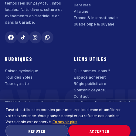
temps réel sur ZayActu : infos
Caraïbes
locales, faits divers, culture et
À la une
événements en Martinique et
France & Internationale
dans la Caraïbe.
Guadeloupe & Guyane
RUBRIQUES
LIENS UTILES
Saison cyclonique
Qui sommes-nous ?
AYACT
Tour des Yoles
Espace adhérent
Tour cycliste
Régie publicitaire
Soutenir ZayActu
Contact
©2026 ZayActu.org. Tous droits réservés. · Site réalisé par
Enjoy Digital
Agency
ZayActu utilise des cookies pour mesurer l’audience et améliorer
↑
Mentions légales
Confidentialité
Cookies
CGU
Accessibilité
votre expérience. Vous pouvez accepter ou refuser ces cookies.
Votre choix est conservé.
En savoir plus
♿
REFUSER
ACCEPTER