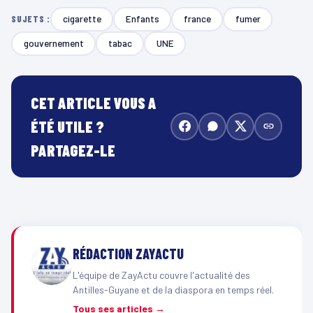
cigarette
Enfants
france
fumer
SUJETS :
gouvernement
tabac
UNE
CET ARTICLE VOUS A
ÉTÉ UTILE ?
PARTAGEZ-LE
RÉDACTION ZAYACTU
L'équipe de ZayActu couvre l'actualité des
Antilles-Guyane et de la diaspora en temps réel.
Tous ses articles →