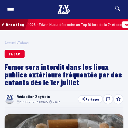
🔍
Guadeloupe 2026 : Edwin Nubul décroche un Top 10 lors de la 7ᵉ étape
⚡ Breaking
MARTIN
Accueil
›
Tabac
›
TABAC
Fumer sera interdit dans les lieux
publics extérieurs fréquentés par des
enfants dès le 1er juillet
Rédaction ZayActu
Partager
31/05/2025 à 09h27
·
⏱ 2 min