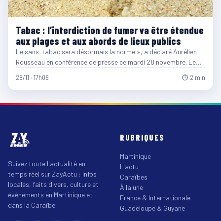
Tabac : l’interdiction de fumer va être étendue
aux plages et aux abords de lieux publics
Le sans-tabac sera désormais la norme », a déclaré Aurélien
Rousseau en conférence de presse ce mardi 28 novembre. Le…
28/11 · 17h08
⏱ 2 min
RUBRIQUES
Martinique
Suivez toute l'actualité en
L'actu
temps réel sur ZayActu : infos
Caraïbes
locales, faits divers, culture et
À la une
événements en Martinique et
France & Internationale
dans la Caraïbe.
Guadeloupe & Guyane