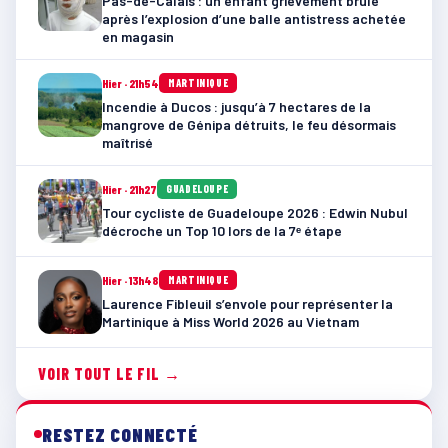
Pas-de-Calais : un enfant grièvement brûlé
après l’explosion d’une balle antistress achetée
en magasin
Hier · 21h54
MARTINIQUE
Incendie à Ducos : jusqu’à 7 hectares de la
mangrove de Génipa détruits, le feu désormais
maîtrisé
Hier · 21h27
GUADELOUPE
Tour cycliste de Guadeloupe 2026 : Edwin Nubul
décroche un Top 10 lors de la 7ᵉ étape
Hier · 13h48
MARTINIQUE
Laurence Fibleuil s’envole pour représenter la
Martinique à Miss World 2026 au Vietnam
VOIR TOUT LE FIL →
RESTEZ CONNECTÉ