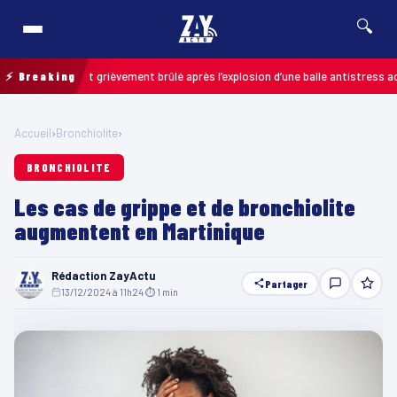
🔍
: un enfant grièvement brûlé après l’explosion d’une balle antistress acheté
⚡ Breaking
Accueil
›
Bronchiolite
›
BRONCHIOLITE
Les cas de grippe et de bronchiolite
augmentent en Martinique
Rédaction ZayActu
Partager
13/12/2024 à 11h24
·
⏱ 1 min