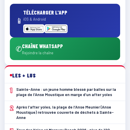
TÉLÉCHARGER L'APP
📱
iOS & Android
CHAÎNE WHATSAPP
✆
Rejoindre la chaîne
LES + LUS
1
Sainte-Anne : un jeune homme blessé par balles sur la
plage de l’Anse Moustique en marge d’un after yoles
2
Après l’after yoles, la plage de l’Anse Meunier (Anse
Moustique) retrouvée couverte de déchets à Sainte-
Anne
Tour des Yoles et Mercury Beach 2026 : plus de 120