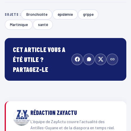
Bronchiolite
épidémie
grippe
SUJETS :
Martinique
santé
CET ARTICLE VOUS A
ÉTÉ UTILE ?
PARTAGEZ-LE
RÉDACTION ZAYACTU
L'équipe de ZayActu couvre l'actualité des
Antilles-Guyane et de la diaspora en temps réel.