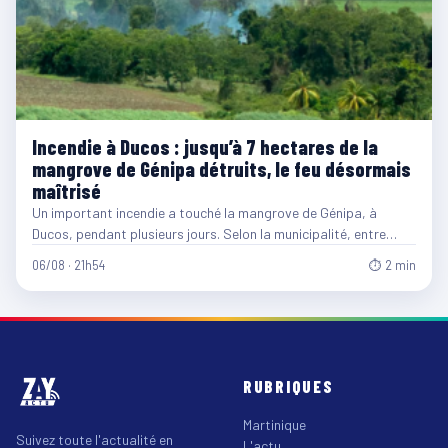
Incendie à Ducos : jusqu’à 7 hectares de la
mangrove de Génipa détruits, le feu désormais
maîtrisé
Un important incendie a touché la mangrove de Génipa, à
Ducos, pendant plusieurs jours. Selon la municipalité, entre…
06/08 · 21h54
⏱ 2 min
RUBRIQUES
Martinique
Suivez toute l'actualité en
L'actu