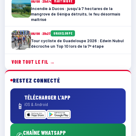
06/08 · 21h54
MARTINIQUE
Incendie à Ducos : jusqu’à 7 hectares de la
mangrove de Génipa détruits, le feu désormais
maîtrisé
06/08 · 21h27
GUADELOUPE
Tour cycliste de Guadeloupe 2026 : Edwin Nubul
décroche un Top 10 lors de la 7ᵉ étape
VOIR TOUT LE FIL →
RESTEZ CONNECTÉ
TÉLÉCHARGER L'APP
📱
iOS & Android
CHAÎNE WHATSAPP
✆