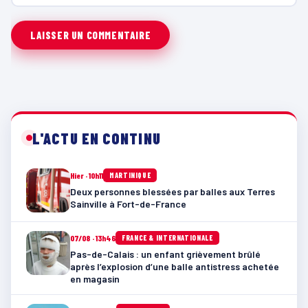
L'ACTU EN CONTINU
Hier · 10h11
MARTINIQUE
Deux personnes blessées par balles aux Terres
Sainville à Fort-de-France
07/08 · 13h46
FRANCE & INTERNATIONALE
Pas-de-Calais : un enfant grièvement brûlé
après l’explosion d’une balle antistress achetée
en magasin