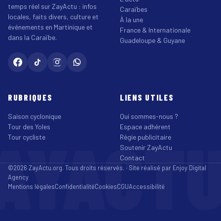
temps réel sur ZayActu : infos
Caraïbes
locales, faits divers, culture et
À la une
événements en Martinique et
France & Internationale
dans la Caraïbe.
Guadeloupe & Guyane
RUBRIQUES
LIENS UTILES
Saison cyclonique
Qui sommes-nous ?
Tour des Yoles
Espace adhérent
AYACT
Tour cycliste
Régie publicitaire
Soutenir ZayActu
Contact
©2026 ZayActu.org. Tous droits réservés. · Site réalisé par
Enjoy Digital
Agency
Mentions légales
Confidentialité
Cookies
CGU
Accessibilité