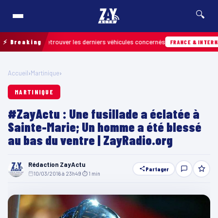
🔍
in pour retrouver les derniers véhicules concernés
⚡ Breaking
FRANCE & INTERNATIONA
Accueil
›
Martinique
›
MARTINIQUE
#ZayActu : Une fusillade a éclatée à
Sainte-Marie; Un homme a été blessé
au bas du ventre | ZayRadio.org
Rédaction ZayActu
Partager
10/03/2016 à 23h49
·
⏱ 1 min