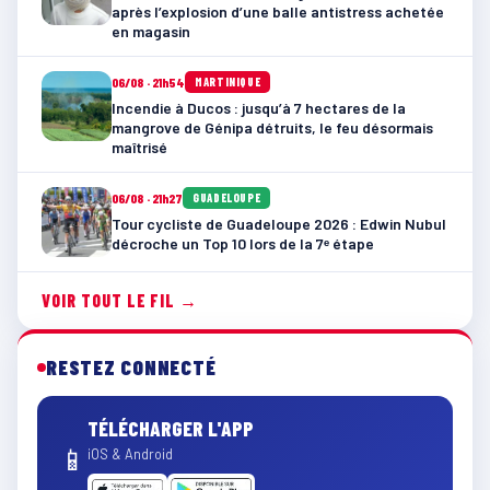
après l’explosion d’une balle antistress achetée
en magasin
06/08 · 21h54
MARTINIQUE
Incendie à Ducos : jusqu’à 7 hectares de la
mangrove de Génipa détruits, le feu désormais
maîtrisé
06/08 · 21h27
GUADELOUPE
Tour cycliste de Guadeloupe 2026 : Edwin Nubul
décroche un Top 10 lors de la 7ᵉ étape
VOIR TOUT LE FIL →
RESTEZ CONNECTÉ
TÉLÉCHARGER L'APP
📱
iOS & Android