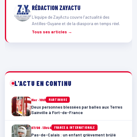
RÉDACTION ZAYACTU
L'équipe de ZayActu couvre l'actualité des
Antilles-Guyane et de la diaspora en temps réel.
Tous ses articles →
L'ACTU EN CONTINU
Hier · 10h11
MARTINIQUE
Deux personnes blessées par balles aux Terres
Sainville à Fort-de-France
07/08 · 13h46
FRANCE & INTERNATIONALE
Pas-de-Calais : un enfant grièvement brûlé