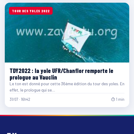
TOUR DES YOLES 2022
TDY2022 : la yole UFR/Chanflor remporte le
prologue au Vauclin
Le ton est donné pour cette 36ème édition du tour des yoles. En
effet, le prologue qui se…
31/07 · 16h42
⏱ 1 min