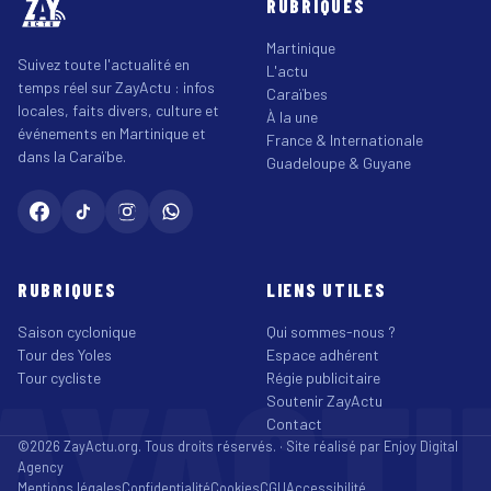
RUBRIQUES
Martinique
Suivez toute l'actualité en
L'actu
temps réel sur ZayActu : infos
Caraïbes
locales, faits divers, culture et
À la une
événements en Martinique et
France & Internationale
dans la Caraïbe.
Guadeloupe & Guyane
RUBRIQUES
LIENS UTILES
Saison cyclonique
Qui sommes-nous ?
Tour des Yoles
Espace adhérent
AYACT
Tour cycliste
Régie publicitaire
Soutenir ZayActu
Contact
©2026 ZayActu.org. Tous droits réservés. · Site réalisé par
Enjoy Digital
Agency
Mentions légales
Confidentialité
Cookies
CGU
Accessibilité