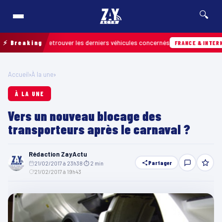
🔍
ain pour retrouver les derniers véhicules concernés
⚡ Breaking
FRANCE & INTERNATION
Accueil
›
À la une
›
À LA UNE
Vers un nouveau blocage des
transporteurs après le carnaval ?
Rédaction ZayActu
Partager
21/02/2017 à 23h38
·
⏱ 2 min
·
21/02/2017 à 19h43